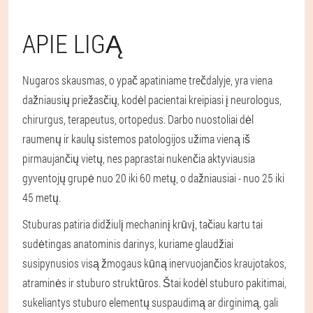
APIE LIGĄ
Nugaros skausmas, o ypač apatiniame trečdalyje, yra viena
dažniausių priežasčių, kodėl pacientai kreipiasi į neurologus,
chirurgus, terapeutus, ortopedus. Darbo nuostoliai dėl
raumenų ir kaulų sistemos patologijos užima vieną iš
pirmaujančių vietų, nes paprastai nukenčia aktyviausia
gyventojų grupė nuo 20 iki 60 metų, o dažniausiai - nuo 25 iki
45 metų.
Stuburas patiria didžiulį mechaninį krūvį, tačiau kartu tai
sudėtingas anatominis darinys, kuriame glaudžiai
susipynusios visą žmogaus kūną inervuojančios kraujotakos,
atraminės ir stuburo struktūros. Štai kodėl stuburo pakitimai,
sukeliantys stuburo elementų suspaudimą ar dirginimą, gali