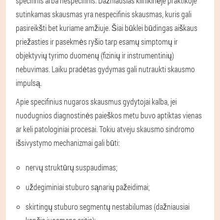
specifinis arba nespecifinis. Dažniausias klinikinėje praktikoje
sutinkamas skausmas yra nespecifinis skausmas, kuris gali
pasireikšti bet kuriame amžiuje. Šiai būklei būdingas aiškaus
priežasties ir pasekmės ryšio tarp esamų simptomų ir
objektyvių tyrimo duomenų (fizinių ir instrumentinių)
nebuvimas. Laiku pradėtas gydymas gali nutraukti skausmo
impulsą.
Apie specifinius nugaros skausmus gydytojai kalba, jei
nuodugnios diagnostinės paieškos metu buvo aptiktas vienas
ar keli patologiniai procesai. Tokiu atveju skausmo sindromo
išsivystymo mechanizmai gali būti:
nervų struktūrų suspaudimas;
uždegiminiai stuburo sąnarių pažeidimai;
skirtingų stuburo segmentų nestabilumas (dažniausiai