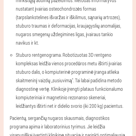
minkštųjų audinių pažeidimus. Metodas informatyvus
nustatant įvairias osteochondrozės formas
(tarpslankstelines išvaržas ir iškilimus, sąnarių artrozes),
stuburo traumas ir deformacijas, kraujagyslių anomalijas,
nugaros smegenų uždegimines ligas, įvairaus tankio
navikus ir kt.
Stuburo rentgenograma. Robotizuotas 3D rentgeno
kompleksas leidžia vienos procedūros metu ištirti įvairias
stuburo dalis, o kompiuterinė programinė įranga atlieka
skaitmeninį vaizdų „susiuvimą". Tai labai padidina metodo
diagnostinę vertę. Klinikoje įrengti plataus funkcionalumo
kompiuteriniai ir magnetinio rezonanso skeneriai,
leidžiantys ištirti net ir didelio svorio (iki 200 kg) pacientus.
Pacientų, sergančių nugaros skausmais, diagnostikos
programa apima ir laboratorinius tyrimus. Jie leidžia
visapusiškai įvertinti klinikinę situaciją ir parinkti optimaliausią