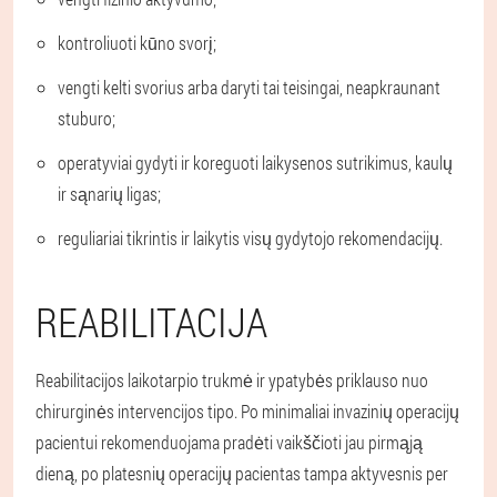
kontroliuoti kūno svorį;
vengti kelti svorius arba daryti tai teisingai, neapkraunant
stuburo;
operatyviai gydyti ir koreguoti laikysenos sutrikimus, kaulų
ir sąnarių ligas;
reguliariai tikrintis ir laikytis visų gydytojo rekomendacijų.
REABILITACIJA
Reabilitacijos laikotarpio trukmė ir ypatybės priklauso nuo
chirurginės intervencijos tipo. Po minimaliai invazinių operacijų
pacientui rekomenduojama pradėti vaikščioti jau pirmąją
dieną, po platesnių operacijų pacientas tampa aktyvesnis per