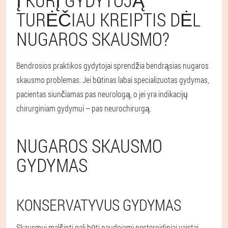
Į KURĮ GYDYTOJĄ
TURĖČIAU KREIPTIS DĖL
NUGAROS SKAUSMO?
Bendrosios praktikos gydytojai sprendžia bendrąsias nugaros
skausmo problemas. Jei būtinas labai specializuotas gydymas,
pacientas siunčiamas pas neurologą, o jei yra indikacijų
chirurginiam gydymui – pas neurochirurgą.
NUGAROS SKAUSMO
GYDYMAS
KONSERVATYVUS GYDYMAS
Skausmui malšinti gali būti naudojami nesteroidiniai vaistai