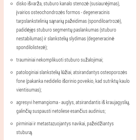
disko išvarža, stuburo kanalo stenozė (susiaurėjimas),
įvairios osteochondrozės formos - degeneracinis
tarpslankstelinių sąnarių pažeidimas (spondiloartrozė),
padidėjęs stuburo segmentų paslankumas (stuburo
nestabilumas) ir slankstelių slydimas (degeneracinė
spondilolistezė);
trauminiai nekomplikuoti stuburo sužalojimai;
patologiniai slankstelių lūžiai, atsirandantys osteoporozės
fone (pakanka nedidelio išorinio poveikio, kad sutriktų kaulo
vientisumas);
agresyvi hemangioma - auglys, atsirandantis iš kraujagyslių,
galinčių suspausti netoliese esančius audinius;
pirminiai ir metastazuojantys navikai, pažeidžiantys
stuburą.