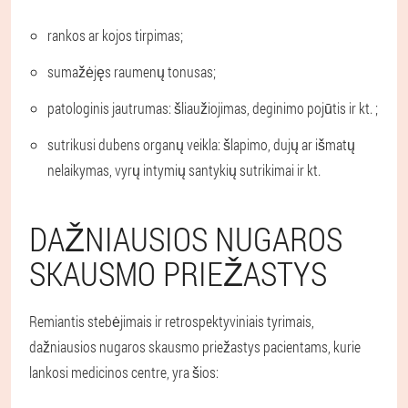
rankos ar kojos tirpimas;
sumažėjęs raumenų tonusas;
patologinis jautrumas: šliaužiojimas, deginimo pojūtis ir kt. ;
sutrikusi dubens organų veikla: šlapimo, dujų ar išmatų
nelaikymas, vyrų intymių santykių sutrikimai ir kt.
DAŽNIAUSIOS NUGAROS
SKAUSMO PRIEŽASTYS
Remiantis stebėjimais ir retrospektyviniais tyrimais,
dažniausios nugaros skausmo priežastys pacientams, kurie
lankosi medicinos centre, yra šios: