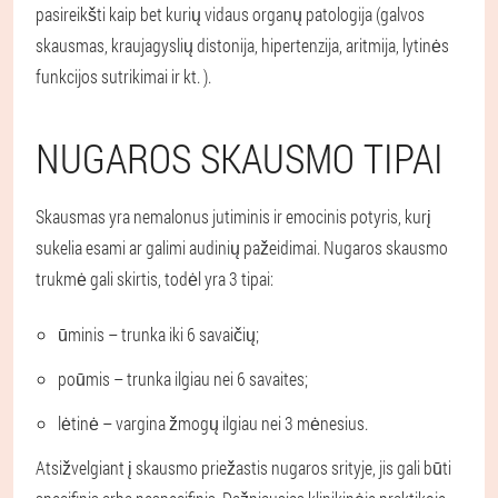
pasireikšti kaip bet kurių vidaus organų patologija (galvos
skausmas, kraujagyslių distonija, hipertenzija, aritmija, lytinės
funkcijos sutrikimai ir kt. ).
NUGAROS SKAUSMO TIPAI
Skausmas yra nemalonus jutiminis ir emocinis potyris, kurį
sukelia esami ar galimi audinių pažeidimai. Nugaros skausmo
trukmė gali skirtis, todėl yra 3 tipai:
ūminis – trunka iki 6 savaičių;
poūmis – trunka ilgiau nei 6 savaites;
lėtinė – vargina žmogų ilgiau nei 3 mėnesius.
Atsižvelgiant į skausmo priežastis nugaros srityje, jis gali būti