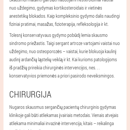
nuo uždegimo, gydymas kortikosteroidais ir vietinės
anestetikų blokados. Kaip kompleksinio gydymo dalis naudingi
fiziniai pratimai, masažas, fizioterapija, refleksologija ir kt.
Tolesnį konservatyvaus gydymo pobūdį lemia skausmo
sindromo priežastis. Taigi sergant artroze vartojami vaistai nuo
uždegimo, nuo osteoporozės – vaistai, kurie blokuoja kaulinį
audinį ardančių ląstelių veiklą ir kt. Kai kurioms patologijoms
iš pradžių prireikia chirurginės intervencijos, nes. . .
konservatyvios priemonės a priori pasirodo neveiksmingos.
CHIRURGIJA
Nugaros skausmus sergančių pacientų chirurginis gydymas
klinikoje gali būti atliekamas įvairiais metodais. Vienais atvejais
atliekama minimaliai invazinė intervencija, kitais – reikalinga