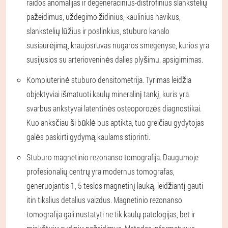
raidos anomalijas ir degeneracinius-distrofinius slankstelių
pažeidimus, uždegimo židinius, kaulinius navikus,
slankstelių lūžius ir poslinkius, stuburo kanalo
susiaurėjimą, kraujosruvas nugaros smegenyse, kurios yra
susijusios su arterioveninės dalies plyšimu. apsigimimas.
Kompiuterinė stuburo densitometrija. Tyrimas leidžia
objektyviai išmatuoti kaulų mineralinį tankį, kuris yra
svarbus ankstyvai latentinės osteoporozės diagnostikai.
Kuo anksčiau ši būklė bus aptikta, tuo greičiau gydytojas
galės paskirti gydymą kaulams stiprinti.
Stuburo magnetinio rezonanso tomografija. Daugumoje
profesionalių centrų yra modernus tomografas,
generuojantis 1, 5 teslos magnetinį lauką, leidžiantį gauti
itin tikslius detalius vaizdus. Magnetinio rezonanso
tomografija gali nustatyti ne tik kaulų patologijas, bet ir