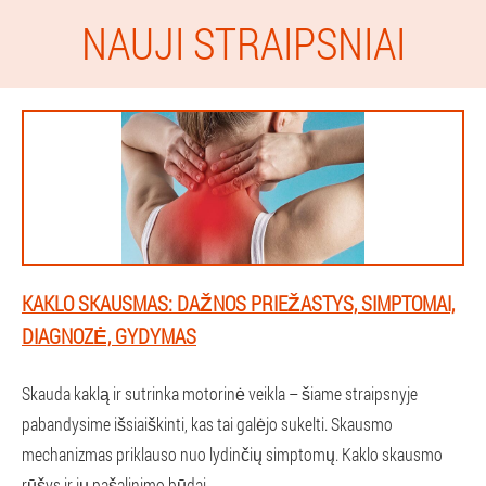
NAUJI STRAIPSNIAI
KAKLO SKAUSMAS: DAŽNOS PRIEŽASTYS, SIMPTOMAI,
DIAGNOZĖ, GYDYMAS
Skauda kaklą ir sutrinka motorinė veikla – šiame straipsnyje
pabandysime išsiaiškinti, kas tai galėjo sukelti. Skausmo
mechanizmas priklauso nuo lydinčių simptomų. Kaklo skausmo
rūšys ir jų pašalinimo būdai.