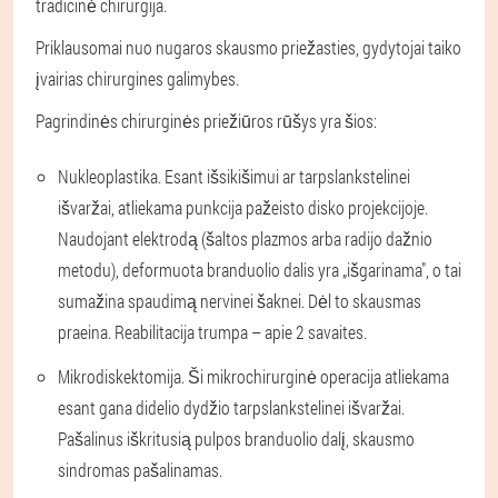
tradicinė chirurgija.
Priklausomai nuo nugaros skausmo priežasties, gydytojai taiko
įvairias chirurgines galimybes.
Pagrindinės chirurginės priežiūros rūšys yra šios:
Nukleoplastika. Esant išsikišimui ar tarpslankstelinei
išvaržai, atliekama punkcija pažeisto disko projekcijoje.
Naudojant elektrodą (šaltos plazmos arba radijo dažnio
metodu), deformuota branduolio dalis yra „išgarinama", o tai
sumažina spaudimą nervinei šaknei. Dėl to skausmas
praeina. Reabilitacija trumpa – apie 2 savaites.
Mikrodiskektomija. Ši mikrochirurginė operacija atliekama
esant gana didelio dydžio tarpslankstelinei išvaržai.
Pašalinus iškritusią pulpos branduolio dalį, skausmo
sindromas pašalinamas.