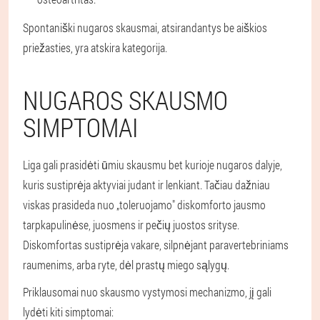
Spontaniški nugaros skausmai, atsirandantys be aiškios
priežasties, yra atskira kategorija.
NUGAROS SKAUSMO
SIMPTOMAI
Liga gali prasidėti ūmiu skausmu bet kurioje nugaros dalyje,
kuris sustiprėja aktyviai judant ir lenkiant. Tačiau dažniau
viskas prasideda nuo „toleruojamo" diskomforto jausmo
tarpkapulinėse, juosmens ir pečių juostos srityse.
Diskomfortas sustiprėja vakare, silpnėjant paravertebriniams
raumenims, arba ryte, dėl prastų miego sąlygų.
Priklausomai nuo skausmo vystymosi mechanizmo, jį gali
lydėti kiti simptomai: