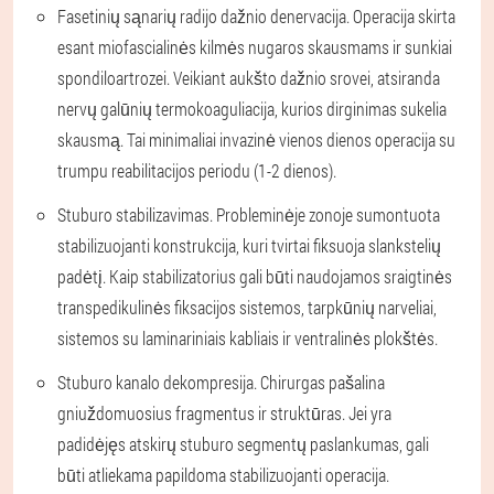
Fasetinių sąnarių radijo dažnio denervacija. Operacija skirta
esant miofascialinės kilmės nugaros skausmams ir sunkiai
spondiloartrozei. Veikiant aukšto dažnio srovei, atsiranda
nervų galūnių termokoaguliacija, kurios dirginimas sukelia
skausmą. Tai minimaliai invazinė vienos dienos operacija su
trumpu reabilitacijos periodu (1-2 dienos).
Stuburo stabilizavimas. Probleminėje zonoje sumontuota
stabilizuojanti konstrukcija, kuri tvirtai fiksuoja slankstelių
padėtį. Kaip stabilizatorius gali būti naudojamos sraigtinės
transpedikulinės fiksacijos sistemos, tarpkūnių narveliai,
sistemos su laminariniais kabliais ir ventralinės plokštės.
Stuburo kanalo dekompresija. Chirurgas pašalina
gniuždomuosius fragmentus ir struktūras. Jei yra
padidėjęs atskirų stuburo segmentų paslankumas, gali
būti atliekama papildoma stabilizuojanti operacija.