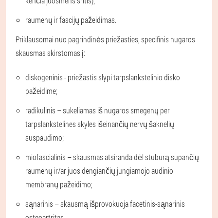
kenčia juosmens sritis);
raumenų ir fascijų pažeidimas.
Priklausomai nuo pagrindinės priežasties, specifinis nugaros
skausmas skirstomas į:
diskogeninis - priežastis slypi tarpslankstelinio disko
pažeidime;
radikulinis – sukeliamas iš nugaros smegenų per
tarpslankstelines skyles išeinančių nervų šaknelių
suspaudimo;
miofascialinis – skausmas atsiranda dėl stuburą supančių
raumenų ir/ar juos dengiančių jungiamojo audinio
membranų pažeidimo;
sąnarinis – skausmą išprovokuoja facetinis-sąnarinis
osteoartritas.