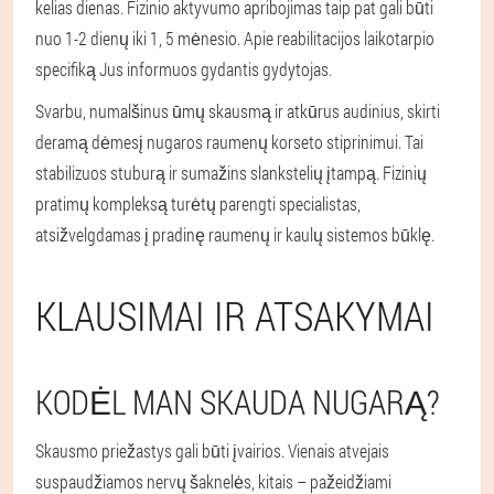
kelias dienas. Fizinio aktyvumo apribojimas taip pat gali būti
nuo 1-2 dienų iki 1, 5 mėnesio. Apie reabilitacijos laikotarpio
specifiką Jus informuos gydantis gydytojas.
Svarbu, numalšinus ūmų skausmą ir atkūrus audinius, skirti
deramą dėmesį nugaros raumenų korseto stiprinimui. Tai
stabilizuos stuburą ir sumažins slankstelių įtampą. Fizinių
pratimų kompleksą turėtų parengti specialistas,
atsižvelgdamas į pradinę raumenų ir kaulų sistemos būklę.
KLAUSIMAI IR ATSAKYMAI
KODĖL MAN SKAUDA NUGARĄ?
Skausmo priežastys gali būti įvairios. Vienais atvejais
suspaudžiamos nervų šaknelės, kitais – pažeidžiami