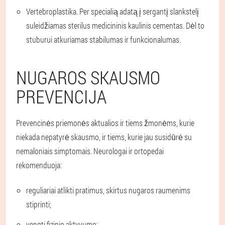
Vertebroplastika. Per specialią adatą į sergantį slankstelį
suleidžiamas sterilus medicininis kaulinis cementas. Dėl to
stuburui atkuriamas stabilumas ir funkcionalumas.
NUGAROS SKAUSMO
PREVENCIJA
Prevencinės priemonės aktualios ir tiems žmonėms, kurie
niekada nepatyrė skausmo, ir tiems, kurie jau susidūrė su
nemaloniais simptomais. Neurologai ir ortopedai
rekomenduoja:
reguliariai atlikti pratimus, skirtus nugaros raumenims
stiprinti;
vengti fizinio aktyvumo;