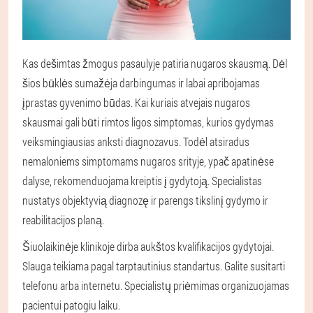
Kas dešimtas žmogus pasaulyje patiria nugaros skausmą. Dėl
šios būklės sumažėja darbingumas ir labai apribojamas
įprastas gyvenimo būdas. Kai kuriais atvejais nugaros
skausmai gali būti rimtos ligos simptomas, kurios gydymas
veiksmingiausias anksti diagnozavus. Todėl atsiradus
nemaloniems simptomams nugaros srityje, ypač apatinėse
dalyse, rekomenduojama kreiptis į gydytoją. Specialistas
nustatys objektyvią diagnozę ir parengs tikslinį gydymo ir
reabilitacijos planą.
Šiuolaikinėje klinikoje dirba aukštos kvalifikacijos gydytojai.
Slauga teikiama pagal tarptautinius standartus. Galite susitarti
telefonu arba internetu. Specialistų priėmimas organizuojamas
pacientui patogiu laiku.