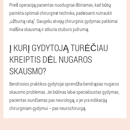
Prieš operaciją pacientas nuodugniai ištiriamas, kad būtų
parinkta optimali chirurginė technika, padėsianti nutraukti
„užburtą ratą". Daugeliu atvejų chirurginis gydymas patikimai
malšina skausmą ir atkuria stuburo judrumą.
Į KURĮ GYDYTOJĄ TURĖČIAU
KREIPTIS DĖL NUGAROS
SKAUSMO?
Bendrosios praktikos gydytojai sprendžia bendrąsias nugaros
skausmo problemas. Jei būtinas labai specializuotas gydymas,
pacientas siunčiamas pas neurologą, o jei yra indikacijų
chirurginiam gydymui – pas neurochirurgą.