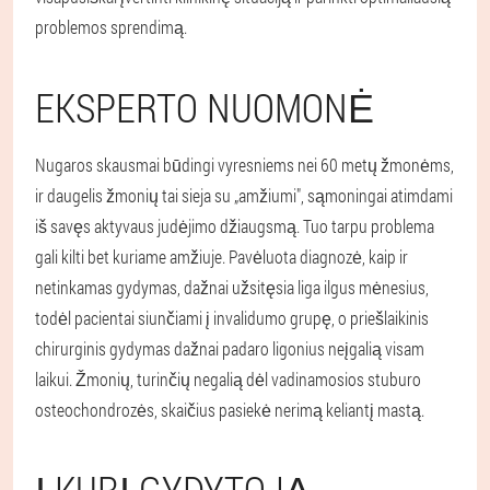
problemos sprendimą.
EKSPERTO NUOMONĖ
Nugaros skausmai būdingi vyresniems nei 60 metų žmonėms,
ir daugelis žmonių tai sieja su „amžiumi", sąmoningai atimdami
iš savęs aktyvaus judėjimo džiaugsmą. Tuo tarpu problema
gali kilti bet kuriame amžiuje. Pavėluota diagnozė, kaip ir
netinkamas gydymas, dažnai užsitęsia liga ilgus mėnesius,
todėl pacientai siunčiami į invalidumo grupę, o priešlaikinis
chirurginis gydymas dažnai padaro ligonius neįgalią visam
laikui. Žmonių, turinčių negalią dėl vadinamosios stuburo
osteochondrozės, skaičius pasiekė nerimą keliantį mastą.