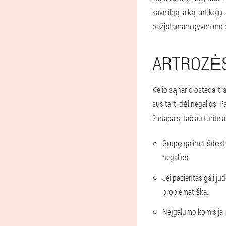
save ilgą laiką ant kojų
pažįstamam gyvenimo 
ARTROZĖS
Kelio sąnario osteoartr
susitarti dėl negalios. 
2 etapais, tačiau turite a
Grupę galima išdėsty
negalios.
Jei pacientas gali ju
problematiška.
Neįgalumo komisija 