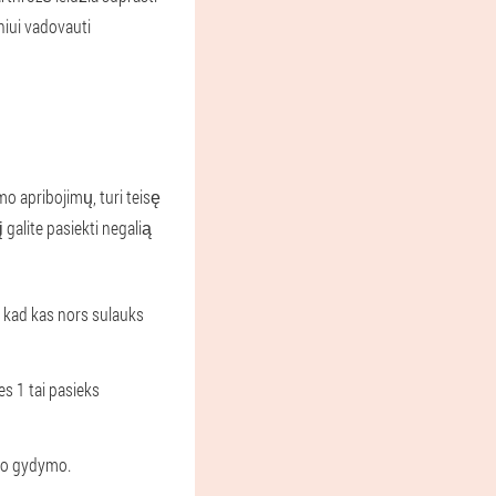
niui vadovauti
o apribojimų, turi teisę
 galite pasiekti negalią
, kad kas nors sulauks
es 1 tai pasieks
po gydymo.