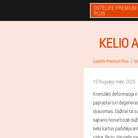
OSTELIFE PREMIUM
PLUS
KELIO 
Ostelife Premium Plus
St
10 Rugsėjo mėn 2025
Kremzlės deformacija ir 
paprastai turi degeneraci
skausmais. Dažnai tai su
sąnario honartrozė dažn
kelis kartus padidėja ant
riziką. Be to, daugelis 