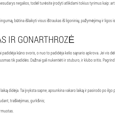
nesudarys negalios, todėl turėsite įrodyti atlikdami tokius tyrimus kaip: art
ingumą, būtina išlaikyti visus ištraukas iš ligoninių, pažymėjimų ir ligos is
S IR GONARTHROZĖ
i padidėja kūno svoris, o nuo to padidėja kelio sąnario apkrova. Jei vis dė
smas tik padidės. Dažnai gali nukentėti ir stuburo, ir klubo sritis. Pagrin
laiką didėja. Tai įvyksta sapne, apsunkina vakaro laiką ir pasirodo po ilgo p
Judant, traškėjimas, gurkšnis;
ormuotas.