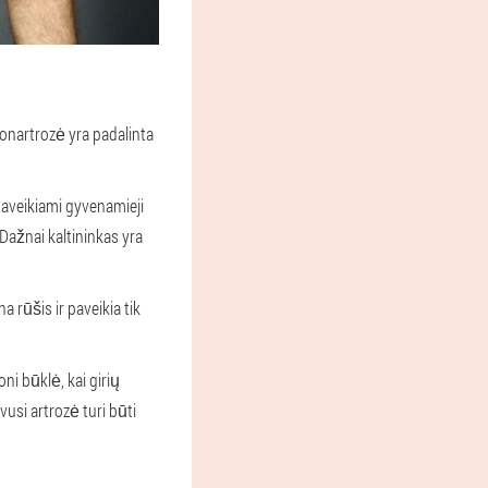
gonartrozė yra padalinta
paveikiami gyvenamieji
Dažnai kaltininkas yra
a rūšis ir paveikia tik
oni būklė, kai girių
vusi artrozė turi būti