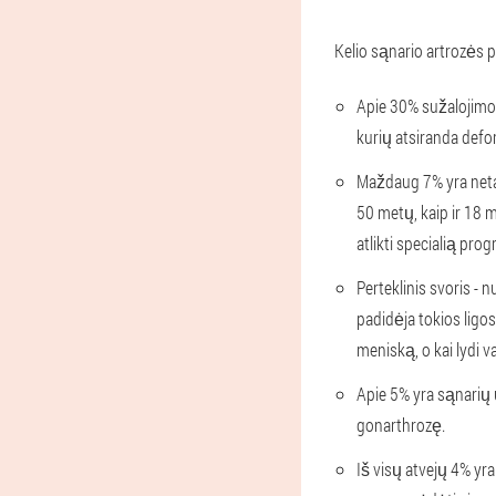
Kelio sąnario artrozės po
Apie 30% sužalojimo, 
kurių atsiranda defo
Maždaug 7% yra neta
50 metų, kaip ir 18 m
atlikti specialią pr
Perteklinis svoris - 
padidėja tokios ligos
meniską, o kai lydi v
Apie 5% yra sąnarių 
gonarthrozę.
Iš visų atvejų 4% yra