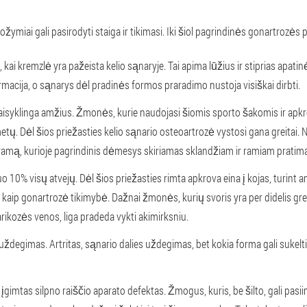
žymiai gali pasirodyti staiga ir tikimasi. Iki šiol pagrindinės gonartrozės 
kai kremzlė yra pažeista kelio sąnaryje. Tai apima lūžius ir stiprias apatinė
rmacija, o sąnarys dėl pradinės formos praradimo nustoja visiškai dirbti.
isyklinga amžius. Žmonės, kurie naudojasi šiomis sporto šakomis ir apk
etų. Dėl šios priežasties kelio sąnario osteoartrozė vystosi gana greitai. N
ogramą, kurioje pagrindinis dėmesys skiriamas sklandžiam ir ramiam prati
nuo 10% visų atvejų. Dėl šios priežasties rimta apkrova eina į kojas, turint a
 kaip gonartrozė tikimybė. Dažnai žmonės, kurių svoris yra per didelis greiči
arikozės venos, liga pradeda vykti akimirksniu.
uždegimas. Artritas, sąnario dalies uždegimas, bet kokia forma gali sukelti
 įgimtas silpno raiščio aparato defektas. Žmogus, kuris, be šilto, gali pas