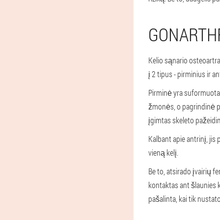
GONARTH
Kelio sąnario osteoartra
į 2 tipus - pirminius ir an
Pirminė yra suformuota 
žmonės, o pagrindinė pr
įgimtas skeleto pažeidi
Kalbant apie antrinį, jis
vieną kelį.
Be to, atsirado įvairių f
kontaktas ant šlaunies k
pašalinta, kai tik nusta