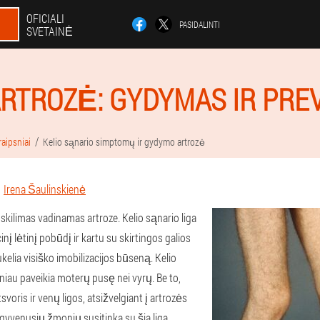
OFICIALI
PASIDALINTI
SVETAINĖ
ARTROZĖ: GYDYMAS IR PRE
raipsniai
Kelio sąnario simptomų ir gydymo artrozė
Irena Šaulinskienė
skilimas vadinamas artroze. Kelio sąnario liga
nį lėtinį pobūdį ir kartu su skirtingos galios
kelia visiško imobilizacijos būseną. Kelio
iau paveikia moterų pusę nei vyrų. Be to,
svoris ir venų ligos, atsižvelgiant į artrozės
pagyvenusių žmonių susitinka su šia liga.