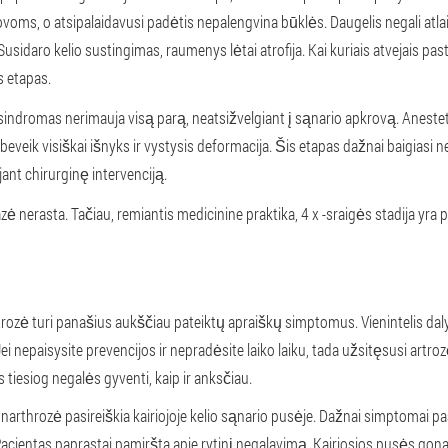
ms, o atsipalaidavusi padėtis nepalengvina būklės. Daugelis negali atlai
usidaro kelio sustingimas, raumenys lėtai atrofija. Kai kuriais atvejais pa
s etapas.
ndromas nerimauja visą parą, neatsižvelgiant į sąnario apkrovą. Anestetik
veik visiškai išnyks ir vystysis deformacija. Šis etapas dažnai baigiasi n
nt chirurginę intervenciją.
ė nerasta. Tačiau, remiantis medicinine praktika, 4 x -sraigės stadija yra pa
trozė turi panašius aukščiau pateiktų apraiškų simptomus. Vienintelis dal
Jei nepaisysite prevencijos ir nepradėsite laiko laiku, tada užsitęsusi artro
tiesiog negalės gyventi, kaip ir anksčiau.
narthrozė pasireiškia kairiojoje kelio sąnario pusėje. Dažnai simptomai pas
. Pacientas paprastai pamiršta apie rytinį negalavimą. Kairiosios pusės gona