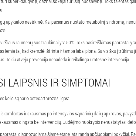
 turi super -daugybę, dažnai šokėjai turi šią nuosavybę. Toks talentas gali 
u.
gų apykaitos nesėkmė. Kai pacientas nustato metabolinį sindromą, nenu
azė.
aviršiaus raumenų susitraukimai yra 50%. Toks pasireiškimas paprastai yra
s lemia tai, kad kremzlė ištrinta ir tampa labai plona. Su visišku įtrūkimu 
s. Tokiu atveju prevencija nepadeda ir reikalinga rimtesnė intervencija.
I LAIPSNIS IR SIMPTOMAI
ines kelio sąnario osteoarthrozės ligas:
iskomfortas ir skausmas po intensyvios sąnarinių dalių apkrovos, pavyzd
 skausmas dingsta be intervencijų. Judėjimo nuokrypis nenustatytas, defo
 paprastai diagnozuojama šiame etape, atsiranda apčiuopiami pokyčiai. Pa