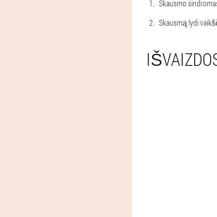
Skausmo sindromas 
Skausmą lydi vaikšči
IŠVAIZDO