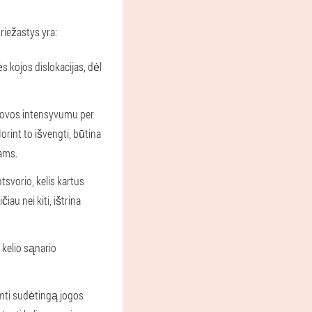
priežastys yra:
s kojos dislokacijas, dėl
rovos intensyvumu per
orint to išvengti, būtina
mams.
ntsvorio, kelis kartus
au nei kiti, ištrina
 kelio sąnario
iimti sudėtingą jogos