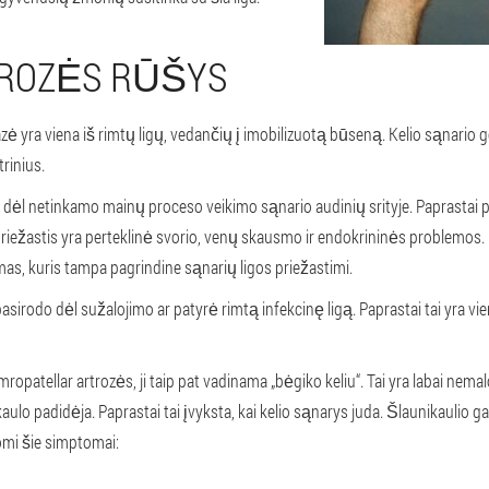
ROZĖS RŪŠYS
zė yra viena iš rimtų ligų, vedančių į imobilizuotą būseną. Kelio sąnario 
trinius.
dėl netinkamo mainų proceso veikimo sąnario audinių srityje. Paprastai 
iežastis yra perteklinė svorio, venų skausmo ir endokrininės problemos. 
mas, kuris tampa pagrindine sąnarių ligos priežastimi.
 pasirodo dėl sužalojimo ar patyrė rimtą infekcinę ligą. Paprastai tai yra vien
emropatellar artrozės, ji taip pat vadinama „bėgiko keliu“. Tai yra labai nemal
aulo padidėja. Paprastai tai įvyksta, kai kelio sąnarys juda. Šlaunikaulio ga
tomi šie simptomai: