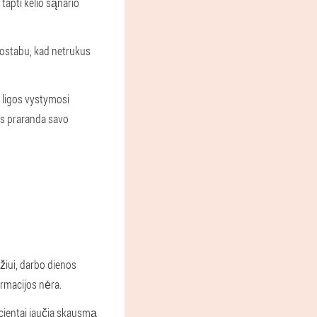
tapti kelio sąnario
ostabu, kad netrukus
 ligos vystymosi
jis praranda savo
žiui, darbo dienos
rmacijos nėra.
cientai jaučia skausmą