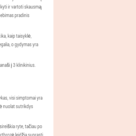
kyti ir vartoti skausmą
stebimas pradinis
a, kaip taisyklė,
egalia, o gydymas yra
naši į 3 klinikinius.
ykas, visi simptomai yra
zė nuolat sutrikdys
ireiškia ryte, tačiau po
rthrozė leidžia suprasti