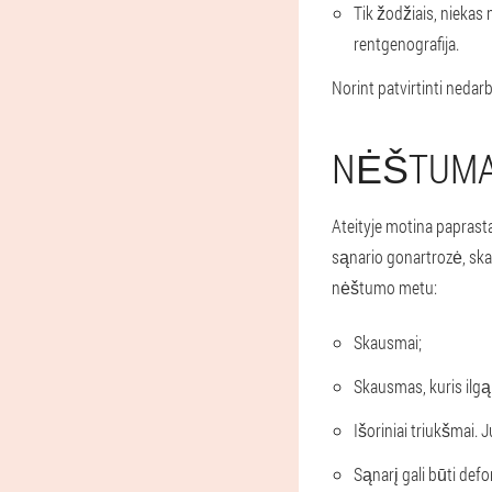
Tik žodžiais, niekas 
rentgenografija.
Norint patvirtinti nedarb
NĖŠTUMA
Ateityje motina paprasta
sąnario gonartrozė, skau
nėštumo metu:
Skausmai;
Skausmas, kuris ilgą 
Išoriniai triukšmai. 
Sąnarį gali būti def