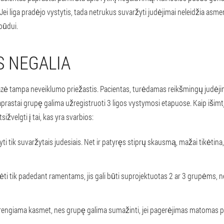
. Jei liga pradėjo vystytis, tada netrukus suvaržyti judėjimai neleidžia asme
būdui.
 NEGALIA
azė tampa neveiklumo priežastis. Pacientas, turėdamas reikšmingų judėjim
Paprastai grupę galima užregistruoti 3 ligos vystymosi etapuose. Kaip išimtį
tsižvelgti į tai, kas yra svarbios:
ti tik suvaržytais judesiais. Net ir patyręs stiprų skausmą, mažai tikėtina
dėti tik padedant ramentams, jis gali būti suprojektuotas 2 ar 3 grupėms, n
rengiama kasmet, nes grupę galima sumažinti, jei pagerėjimas matomas 