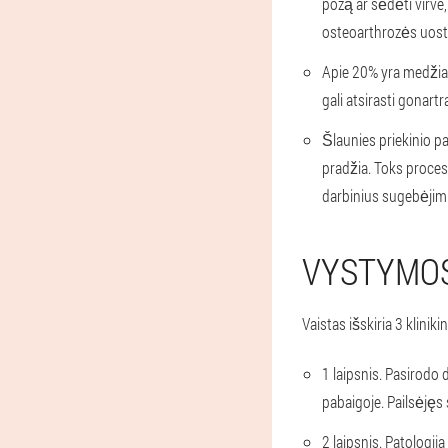
pozą ar sėdėti virve,
osteoarthrozės uost
Apie 20% yra medžia
gali atsirasti gonartr
Šlaunies priekinio p
pradžia. Toks procesa
darbinius sugebėjimu
VYSTYMOS
Vaistas išskiria 3 klinik
1 laipsnis.
Pasirodo d
pabaigoje. Pailsėjęs
2 laipsnis.
Patologija