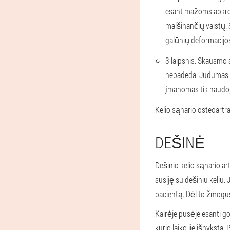
esant mažoms apkrovo
malšinančių vaistų. S
galūnių deformacijo
3 laipsnis.
Skausmo si
nepadeda. Judumas be
įmanomas tik naudoja
Kelio sąnario osteoartraz
DEŠINĖ
Dešinio kelio sąnario ar
susiję su dešiniu keliu. 
pacientą. Dėl to žmogus 
Kairėje pusėje esanti go
kurio laiko jie išnyksta