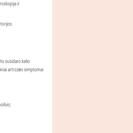
roskopija ir
torijos.
lto susidaro kelio
diniai artrozės simptomai
oilsio;