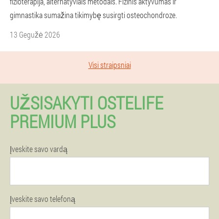
fizioterapija, alternatyviais metodais. Fizinis aktyvumas ir
gimnastika sumažina tikimybę susirgti osteochondroze.
13 Gegužė 2026
Visi straipsniai
UŽSISAKYTI OSTELIFE
PREMIUM PLUS
Įveskite savo vardą
Įveskite savo telefoną