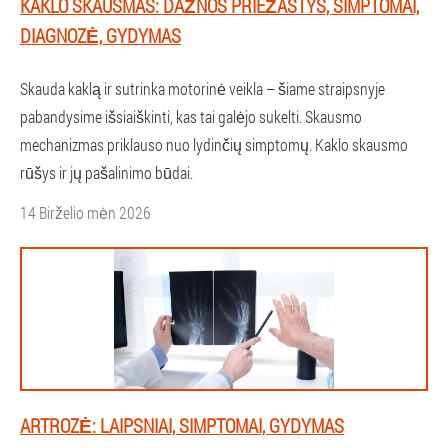
KAKLO SKAUSMAS: DAŽNOS PRIEŽASTYS, SIMPTOMAI,
DIAGNOZĖ, GYDYMAS
Skauda kaklą ir sutrinka motorinė veikla – šiame straipsnyje
pabandysime išsiaiškinti, kas tai galėjo sukelti. Skausmo
mechanizmas priklauso nuo lydinčių simptomų. Kaklo skausmo
rūšys ir jų pašalinimo būdai.
14 Birželio mėn 2026
ARTROZĖ: LAIPSNIAI, SIMPTOMAI, GYDYMAS