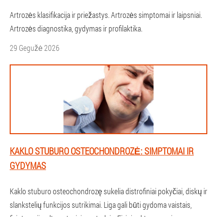
Artrozės klasifikacija ir priežastys. Artrozės simptomai ir laipsniai.
Artrozės diagnostika, gydymas ir profilaktika.
29 Gegužė 2026
KAKLO STUBURO OSTEOCHONDROZĖ: SIMPTOMAI IR
GYDYMAS
Kaklo stuburo osteochondrozę sukelia distrofiniai pokyčiai, diskų ir
slankstelių funkcijos sutrikimai. Liga gali būti gydoma vaistais,