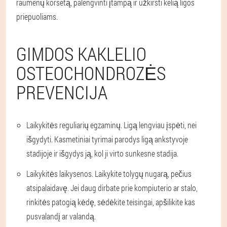
raumenų korsetą, palengvinti įtampą ir užkirsti kelią ligos
priepuoliams.
GIMDOS KAKLELIO
OSTEOCHONDROZĖS
PREVENCIJA
Laikykitės reguliarių egzaminų
. Ligą lengviau įspėti, nei
išgydyti. Kasmetiniai tyrimai parodys ligą ankstyvoje
stadijoje ir išgydys ją, kol ji virto sunkesne stadija.
Laikykitės laikysenos.
Laikykite tolygų nugarą, pečius
atsipalaidavę. Jei daug dirbate prie kompiuterio ar stalo,
rinkitės patogią kėdę, sėdėkite teisingai, apšilikite kas
pusvalandį ar valandą.