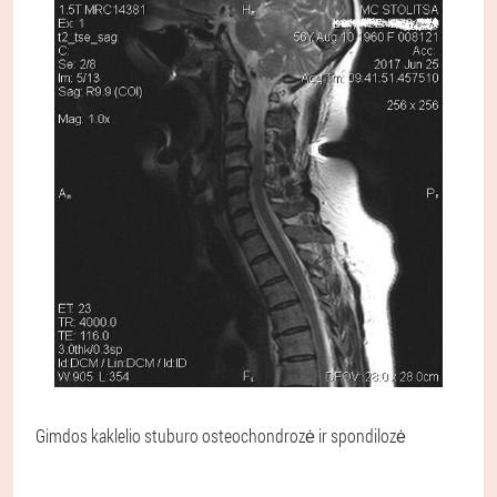
Gimdos kaklelio stuburo osteochondrozė ir spondilozė