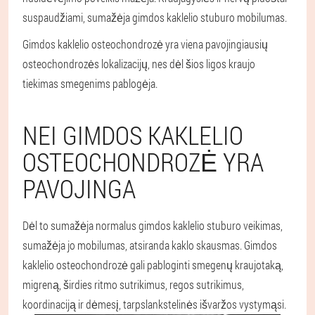
suspaudžiami, sumažėja gimdos kaklelio stuburo mobilumas.
Gimdos kaklelio osteochondrozė yra viena pavojingiausių
osteochondrozės lokalizacijų, nes dėl šios ligos kraujo
tiekimas smegenims pablogėja.
NEI GIMDOS KAKLELIO
OSTEOCHONDROZĖ YRA
PAVOJINGA
Dėl to sumažėja normalus gimdos kaklelio stuburo veikimas,
sumažėja jo mobilumas, atsiranda kaklo skausmas. Gimdos
kaklelio osteochondrozė gali pabloginti smegenų kraujotaką,
migreną, širdies ritmo sutrikimus, regos sutrikimus,
koordinaciją ir dėmesį, tarpslankstelinės išvaržos vystymąsi.