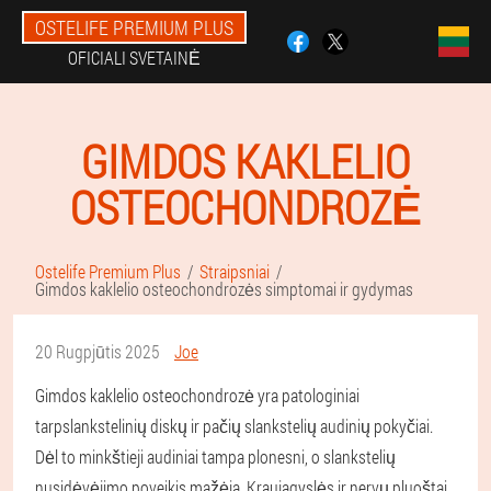
OSTELIFE PREMIUM PLUS
OFICIALI SVETAINĖ
GIMDOS KAKLELIO
OSTEOCHONDROZĖ
Ostelife Premium Plus
Straipsniai
Gimdos kaklelio osteochondrozės simptomai ir gydymas
20 Rugpjūtis 2025
Joe
Gimdos kaklelio osteochondrozė yra patologiniai
tarpslankstelinių diskų ir pačių slankstelių audinių pokyčiai.
Dėl to minkštieji audiniai tampa plonesni, o slankstelių
nusidėvėjimo poveikis mažėja. Kraujagyslės ir nervų pluoštai