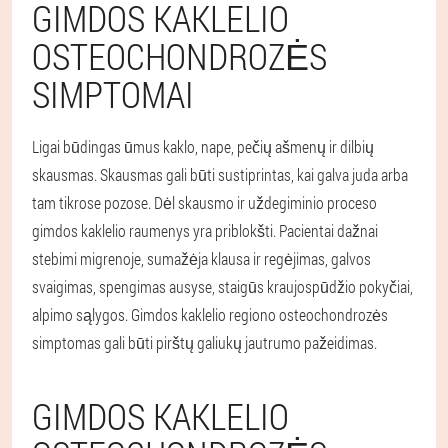
GIMDOS KAKLELIO
OSTEOCHONDROZĖS
SIMPTOMAI
Ligai būdingas ūmus kaklo, nape, pečių ašmenų ir dilbių
skausmas. Skausmas gali būti sustiprintas, kai galva juda arba
tam tikrose pozose. Dėl skausmo ir uždegiminio proceso
gimdos kaklelio raumenys yra priblokšti. Pacientai dažnai
stebimi migrenoje, sumažėja klausa ir regėjimas, galvos
svaigimas, spengimas ausyse, staigūs kraujospūdžio pokyčiai,
alpimo sąlygos. Gimdos kaklelio regiono osteochondrozės
simptomas gali būti pirštų galiukų jautrumo pažeidimas.
GIMDOS KAKLELIO