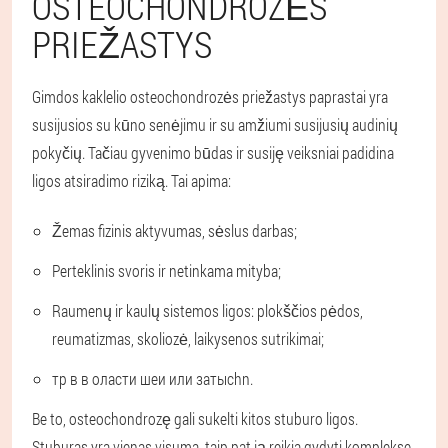
OSTEOCHONDROZĖS
PRIEŽASTYS
Gimdos kaklelio osteochondrozės priežastys paprastai yra
susijusios su kūno senėjimu ir su amžiumi susijusių audinių
pokyčių. Tačiau gyvenimo būdas ir susiję veiksniai padidina
ligos atsiradimo riziką. Tai apima:
Žemas fizinis aktyvumas, sėslus darbas;
Perteklinis svoris ir netinkama mityba;
Raumenų ir kaulų sistemos ligos: plokščios pėdos,
reumatizmas, skoliozė, laikysenos sutrikimai;
тр в в оласти шеи или затыchn.
Be to, osteochondrozę gali sukelti kitos stuburo ligos.
Stuburas yra vienas visuma, taip pat ją reikia gydyti komplekse.