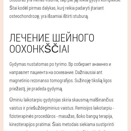
Štai kodėl pirmas dalykas, kurį reikia padaryti įtariant
osteochondrozę, yra išsamiai ištirti stuburą.
ЛЕЧЕНИЕ ШЕЙНОГО
ООХОНKŠČIAI
Gydymas nustatomas po tyrimo. Вр собирает анамнез и
направлет пациента на оскевание. Dažniausiai ant
magnetinio rezonanso tomografijos. Sužinoję tikslią ligos
priežastį, jie pradeda gydymą.
Ūminiu laikotarpiu gydytojas skiria skausmą malšinančius
vaistus ir priešuždegiminius vaistus. Remisijos laikotarpiu -
fizioterapinės procedūros - masažas, šoko bangų terapija,
kineziterapijos pratimai. Šiais metodais siekiama sustiprinti